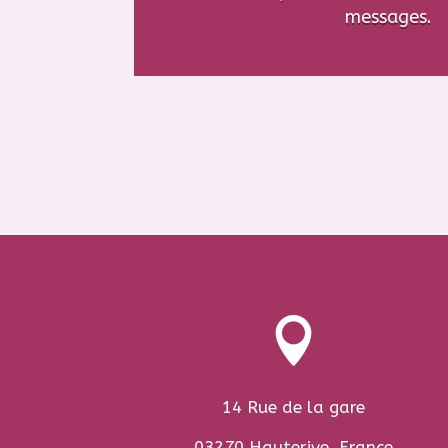
messages.

14 Rue de la gare
03270 Hauterive, France