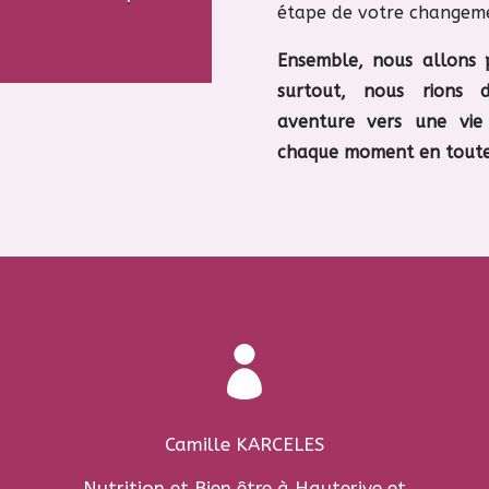
étape de votre changem
Ensemble, nous allons 
surtout, nous rions d
aventure vers une vie
chaque moment en toute 

Camille KARCELES
Nutrition et Bien être à Hauterive et